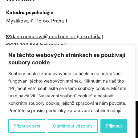
Katedra psychologie
Myslíkova 7, 11o oo, Praha 1
dana.nemcova@pedf.cuni.cz (sekretářka)
221 900 544 (sekretariát)
Správa
Sociální sítě
Na těchto webových stránkách se používají
soubory cookie
Ochrana osobních údajů (GDPR)
Soubory cookie zpracováváme za účelem co nejlepšího
fungování těchto webových stránek. Kliknutím na tlačítko
Nastavení cookies
"Přijmout vše" souhlasíte se všemi soubory cookie. Můžete
také navštívit "Nastavení souborů cookie" a nastavit
konkrétní soubory cookie, jejichž zpracování nám povolíte.
Přečtěte si prosím podmínky zpracování osobních údajů.
© 2025 Katedra psychologie PedF UK
Přizpůsobení
Odmítnout všechny
Přijmout