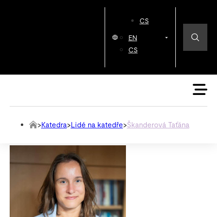
CS
EN
CS
>
Katedra
>
Lidé na katedře
>
Škanderová Taťána