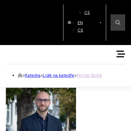
CS
EN
CS
>
Katedra
>
Lidé na katedře
>
Michal Božík